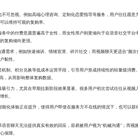
也不可忽视。例如高端心理咨询、定制化恋爱指导等服务，用户往往愿意
可以维持可观的复购率。
务中的付费意愿普遍高于女性，而女性用户则更倾向于在语音社交平台中
的复购倾向更强。
沟通需求，例如快速倾诉、情绪宣泄、碎片社交；而视频聊天更适合“频次
户黏性。
赏机制、积分兑换等低成本运营手段，引导用户形成持续性的轻量级消费
较高，从而影响整体复购数据。
具吸引力，尤其在早期拉新阶段效果显著。很多用户初次尝试往往从视频
增长。
的智能化体验正在提升，使得用户即使在服务方不在线的情况下，也可以获
果语音聊天无法提供真实有效的回应，容易被用户视为“机械沟通”；而视
心保障。