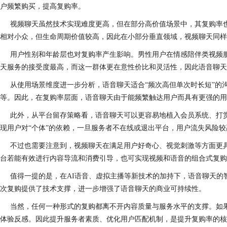
户频繁购买，提高复购率。
视频聊天虽然技术实现难度更高，但在部分高价值场景中，其复购率
相对小众，但生命周期价值较高，因此在小部分垂直领域，视频聊天同样
用户性别和年龄层也对复购率产生影响。男性用户在情感陪伴类视频服
天服务的接受度最高，而这一群体更在意性价比和灵活性，因此语音聊天
从使用场景维度进一步分析，语音聊天适合“频次高但单次时长短”的
等。因此，在复购率层面，语音聊天由于能频繁触达用户而具有更强的用
此外，从平台留存策略看，语音聊天可以更容易地植入会员系统、打
现用户对“个体”的依赖，一旦服务者不在线或退出平台，用户流失风险
不过也需要注意到，视频聊天在满足用户好奇心、视觉刺激等方面更
台若能有效进行内容导流和消费引导，也可实现视频和语音的组合式复购
值得一提的是，在AI语音、虚拟主播等新技术的加持下，语音聊天
次复购提供了技术支撑，进一步增强了语音聊天的商业可持续性。
当然，任何一种形式的复购都离不开内容质量与服务水平的支撑。如
体验反感。因此提升服务者素质、优化用户匹配机制，是提升复购率的核