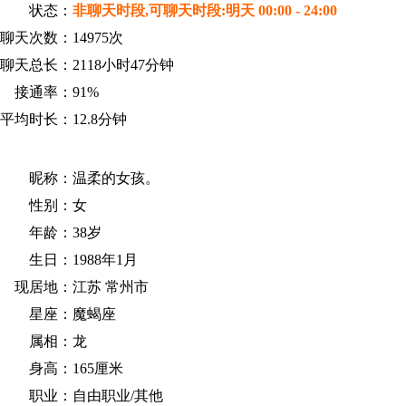
状态：
非聊天时段,可聊天时段:明天 00:00 - 24:00
聊天次数：
14975次
聊天总长：
2118小时47分钟
接通率：
91%
平均时长：
12.8分钟
昵称：
温柔的女孩。
性别：
女
年龄：
38岁
生日：
1988年1月
现居地：
江苏 常州市
星座：
魔蝎座
属相：
龙
身高：
165厘米
职业：
自由职业/其他