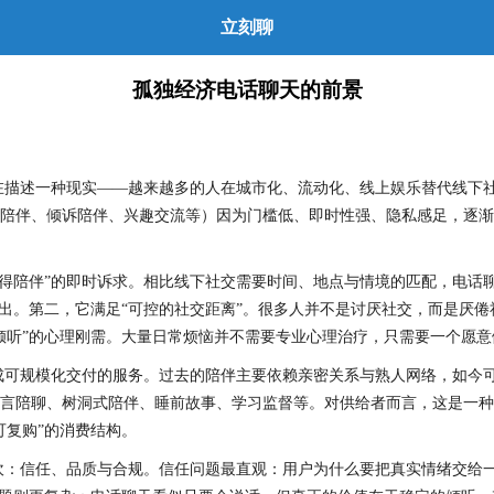
立刻聊
孤独经济电话聊天的前景
在描述一种现实——越来越多的人在城市化、流动化、线上娱乐替代线下社
陪伴、倾诉陪伴、兴趣交流等）因为门槛低、即时性强、隐私感足，逐渐
得陪伴”的即时诉求。相比线下社交需要时间、地点与情境的匹配，电话聊
突出。第二，它满足“可控的社交距离”。很多人并不是讨厌社交，而是厌
倾听”的心理刚需。大量日常烦恼并不需要专业心理治疗，只需要一个愿
变成可规模化交付的服务。过去的陪伴主要依赖亲密关系与熟人网络，如今
言陪聊、树洞式陪伴、睡前故事、学习监督等。对供给者而言，这是一种
可复购”的消费结构。
道坎：信任、品质与合规。信任问题最直观：用户为什么要把真实情绪交给