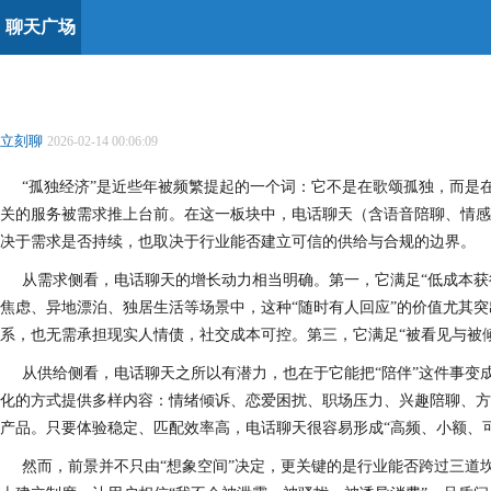
聊天广场
立刻聊
2026-02-14 00:06:09
“孤独经济”是近些年被频繁提起的一个词：它不是在歌颂孤独，而是
关的服务被需求推上台前。在这一板块中，电话聊天（含语音陪聊、情感
决于需求是否持续，也取决于行业能否建立可信的供给与合规的边界。
从需求侧看，电话聊天的增长动力相当明确。第一，它满足“低成本获
焦虑、异地漂泊、独居生活等场景中，这种“随时有人回应”的价值尤其
系，也无需承担现实人情债，社交成本可控。第三，它满足“被看见与被
从供给侧看，电话聊天之所以有潜力，也在于它能把“陪伴”这件事
化的方式提供多样内容：情绪倾诉、恋爱困扰、职场压力、兴趣陪聊、方
产品。只要体验稳定、匹配效率高，电话聊天很容易形成“高频、小额、
然而，前景并不只由“想象空间”决定，更关键的是行业能否跨过三