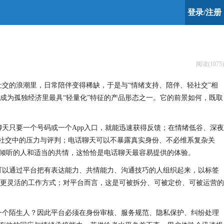
登录/注册
阅读(1075)
交的浪潮里，日常陪伴变得稀缺，于是与“情绪支持、陪伴、轻社交”相
成为孤独经济里最具“轻量化”特征的产品形态之一。它的前景如何，既取
天只要一个号码或一个App入口，就能迅速获得反馈；在情绪低谷、深夜
倦社交中的压力与评判；电话聊天可以不暴露真实身份、不必维系复杂关
意倾听的人和适当的共情，这恰恰是电话聊天最容易提供的体验。
可以通过平台把有表达能力、共情能力、沟通技巧的人组织起来，以标签
更灵活的工作方式；对平台而言，这是可被拆分、可被定价、可被运营的
一个陌生人？因此平台必须在身份审核、服务规范、隐私保护、纠纷处理