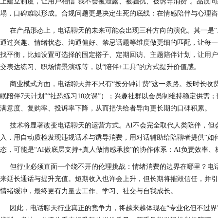
上建立制度，让用户相信“我不会被泄露、被骚扰、被诱导消费”。品质
塌，口碑难以形成。合规问题更是决定生死的底线：在情感陪伴与心理咨
在产品形态上，电话聊天的未来可能会出现三种方向的演化。其一是“
通过兴趣、情绪状态、沟通偏好、禁忌话题等维度做更细的匹配，让每一
找平衡，比如设置可选择的固定搭子、定期回访、主题陪伴计划，让用户
交表达练习、职场情景演练等，以“陪伴+工具”的方式提升价值感。
商业模式方面，电话聊天并不只有“按分钟计费”这一条路。按时长收
眠陪伴7天计划”“社恐练习10次课”）；兴趣社群以会员制维持稳定供
满意度、复购率、投诉率下降，从而把供给者导向更长期的口碑积累。
技术将显著改变电话聊天的运营方式。AI不会完全取代人类陪伴，但
入，用自动质检发现违规话术与诱导消费，用对话辅助给陪聊者提供“如何
态，可能是“AI做底层支持+真人做情感承接”的协作体系：AI负责效率
但行业必须直面一个绕不开的伦理挑战：情绪消费的边界在哪里？电话
来延长通话与提升充值。短期收入也许会上升，但长期将摧毁信任，并引
情绪缓冲，最终更有力量去工作、学习、社交与自我成长。
因此，电话聊天行业真正的竞争力，将越来越体现在“专业化但不过