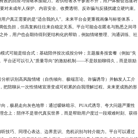
、有效的回应与情绪承接能力。若供给者水平参差不齐，用户体验会迅速坍
要对未成年人保护、内容安全、收费透明、反诈骗与反骚扰建立硬约束。
用户真正需要的是“适合我的人”。未来平台会更重视画像与标签体系，
强调低负担，但高复购往往来自稳定关系。平台可能会在匿名与熟悉之间寻
听之外，用户也会期待得到更结构化的帮助，例如情绪整理、沟通训练、社
的模式可能是组合式：基础陪伴按次或按分钟；主题服务按套餐（例如“失
）。平台还可以引入“质量导向”的激励机制——不是鼓励聊得久，而是鼓励
语音分析识别高风险情绪（自伤倾向、极端言论、诈骗诱导）并触发人工介
”，把陪聊从一次性情绪宣泄变成可积累的自我理解过程。未来更成熟的形
向，极易走向灰色地带：通过暧昧暗示、PUA式诱导、夸大问题严重性
的理念上：陪伴不是替代真实世界，而是帮助用户度过一段艰难时刻、获得
倾听技巧、同理心表达、边界意识、危机识别与转介能力。平台可以通过