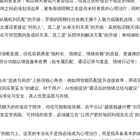
问题则更复杂：电话聊天看似只要会说话，但真正的价值在于稳定的倾听
询之间必须划清边界，避免假借陪聊之名提供未经资质的心理治疗；同时
从随机到匹配”的升级：早期的陪聊往往依赖主播个人魅力或随机连线，但
次通话更接近“对的人”。其二是“从单次到关系”的升级：虽然电话聊天
在可控范围内形成轻关系。其三是“从陪伴到解决方案”的升级：单纯倾
费清晰直观，但也容易诱发“拖时长、强绑定、情绪依赖”的质疑。更健康
需；部分功能以增值服务收费（如专属匹配、通话记录与复盘、情绪日记等
会在“提效与风控”上扮演核心角色：例如用智能匹配提升连接效率，用
回应更妥当”的建议。对于用户，AI也能提供“通话后的情绪总结与建议
、标准化与安全，真人负责温度与共情。
聊天的价值在于陪伴，却也可能制造依赖。若平台以“越孤独越付费”为导
发监管风险。可持续的前景，必须建立在“让用户更好地回到现实生活”
界”的能力上。这里的专业化不是指必须成为心理治疗，而是指具备基本的